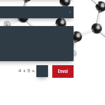
Envoi
4 + 5
=